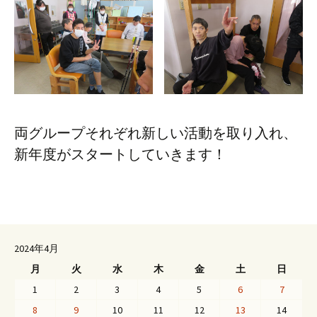
両グループそれぞれ新しい活動を取り入れ、
新年度がスタートしていきます！
2024年4月
月
火
水
木
金
土
日
1
2
3
4
5
6
7
8
9
10
11
12
13
14