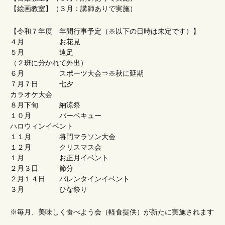
【絵画教室】（３月：講師ありで実施）
【令和７年度 年間行事予定（※以下の日時は未定です）】
４月 お花見
５月 遠足
（２班に分かれて外出）
６月 スポーツ大会⇒※秋に延期
７月７日 七夕
カラオケ大会
８月下旬 納涼祭
１０月 バーベキュー
ハロウィンイベント
１１月 将門マラソン大会
１２月 クリスマス会
１月 お正月イベント
２月３日 節分
２月１４日 バレンタインイベント
３月 ひな祭り
※毎月、美味しく食べよう会（軽食提供）が新たに実施されます