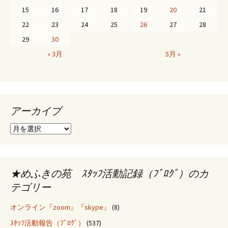
15
16
17
18
19
20
21
22
23
24
25
26
27
28
29
30
« 3月
5月 »
アーカイブ
ア
ー
カ
イ
ブ
★めふきの苑 ｽﾀｯﾌ活動記録（ﾌﾞﾛｸﾞ）のカ
テゴリー
オンライン『zoom』『skype』
(8)
ｽﾀｯﾌ活動報告（ﾌﾞﾛｸﾞ）
(537)