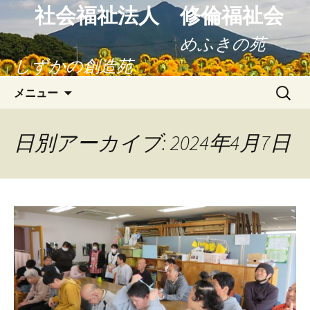
社会福祉法人 修倫福祉会
めふきの苑
しずかの創造苑
コ
検
メニュー
ン
索:
テ
ン
日別アーカイブ: 2024年4月7日
ツ
へ
ス
キ
ッ
プ