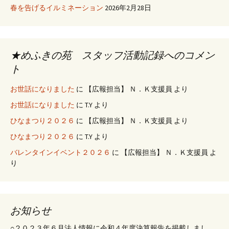
春を告げるイルミネーション
2026年2月28日
★めふきの苑 スタッフ活動記録へのコメン
ト
お世話になりました
に
【広報担当】 Ｎ．Ｋ支援員
より
お世話になりました
に
T.Y
より
ひなまつり２０２６
に
【広報担当】 Ｎ．Ｋ支援員
より
ひなまつり２０２６
に
T.Y
より
バレンタインイベント２０２６
に
【広報担当】 Ｎ．Ｋ支援員
よ
り
お知らせ
○２０２３年６月法人情報に令和４年度決算報告を掲載しまし