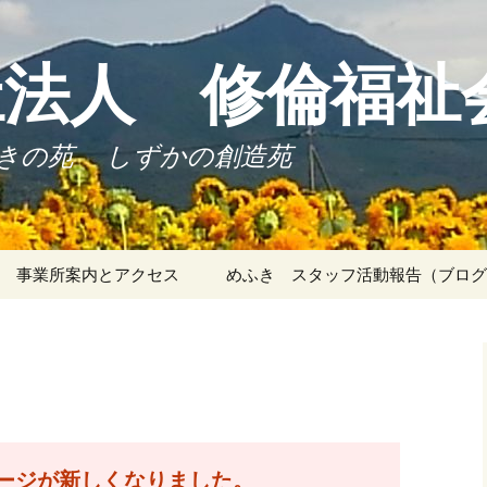
法人 修倫福祉
しずかの創造苑
事業所案内とアクセス
めふき スタッフ活動報告（ブログ
めふきの苑
令和７年度 行事
めふきの苑 各種指針
身体
ため
桐木ケアホーム
令和８年度 行事
めふきの苑 事業計画
桐木ケアホーム 事業
計画
感染
しずかの創造苑
めふきの苑 事業報告
さをり
桐木ケアホーム 年間
行事予定
マルタホーム
めふきの苑 利用者・
ージが新しくなりました。
御家族の声