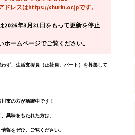
桐木ケアホーム 行事
はhttps://shurin.or.jpです。
丸太
めふきの苑 アートイ
エローフレンズ展
あゆむ
2026年3月31日をもって更新を停止
めふきの苑 フォトム
ービー
いホームページでご覧ください。
問わず、生活支援員（正社員、パート）を募集して
吉川市の方が活躍中です！
て、興味をもたれた方は、
』情報をぜひ、ご覧ください。