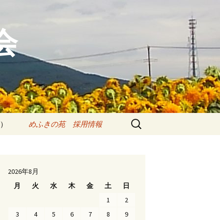
会
検
）
めふきの苑 採用情報
索:
拘束等の適正化の
先輩職員インタビュー
の指針
各種研修・資格取得
2026年8月
対策指針
月
火
水
木
金
土
日
採用情報（新卒者、転
職者歓迎）
1
2
3
4
5
6
7
8
9