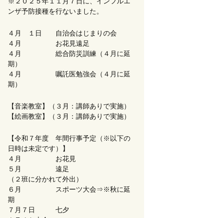
※２０２５年１１月７日に、インフルエ
ンザ予防接種を行ないました。
４月 １日 自治会はじまりの会
４月 お花見遠足
４月 総合防災訓練（４月に延
期）
４月 嘱託医勉強会（４月に延
期）
【音楽教室】（３月：講師ありで実施）
【絵画教室】（３月：講師ありで実施）
【令和７年度 年間行事予定（※以下の
日時は未定です）】
４月 お花見
５月 遠足
（２班に分かれて外出）
６月 スポーツ大会⇒※秋に延
期
７月７日 七夕