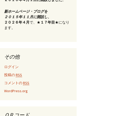
新ホームページ・ブログを
２０１５年１１月に開設し、
２０２６年４月
で、★
１７年目
★になり
ます。
その他
ログイン
投稿の
RSS
コメントの
RSS
WordPress.org
ＱＲコード