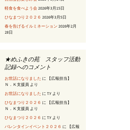
軽食を食べよう会
2026年3月15日
ひなまつり２０２６
2026年3月5日
春を告げるイルミネーション
2026年2月
28日
★めふきの苑 スタッフ活動
記録へのコメント
お世話になりました
に
【広報担当】
Ｎ．Ｋ支援員
より
お世話になりました
に
T.Y
より
ひなまつり２０２６
に
【広報担当】
Ｎ．Ｋ支援員
より
ひなまつり２０２６
に
T.Y
より
バレンタインイベント２０２６
に
【広報