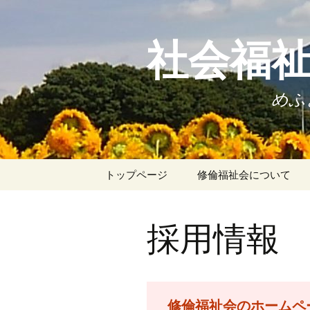
社会福祉
めふきの苑 
コ
トップページ
修倫福祉会について
ン
テ
本法人の理念
ン
採用情報
ツ
沿革
へ
ス
お知らせ
キ
決算報告
ッ
修倫福祉会のホームペ