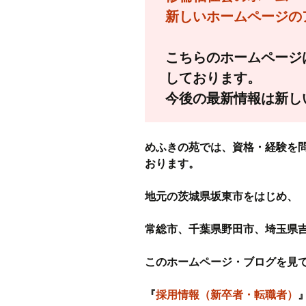
プ
新しいホームページのアドレス
苦情解決
役員名簿
こちらのホームページは
しております。
ハラスメント防止規程
今後の最新情報は新し
ホームページ運営規程
めふきの苑では、資格・経験を
おります。
地元の茨城県坂東市をはじめ、
常総市、千葉県野田市、埼玉県
このホームページ・ブログを見
『
採用情報（新卒者・転職者）