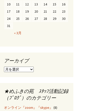
10
11
12
13
14
15
16
17
18
19
20
21
22
23
24
25
26
27
28
29
30
31
« 3月
アーカイブ
ア
ー
カ
イ
ブ
★めふきの苑 ｽﾀｯﾌ活動記録
（ﾌﾞﾛｸﾞ）のカテゴリー
オンライン『zoom』『skype』
(8)