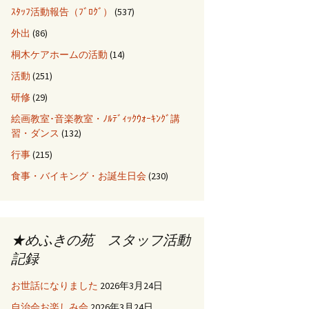
ｽﾀｯﾌ活動報告（ﾌﾞﾛｸﾞ）
(537)
外出
(86)
桐木ケアホームの活動
(14)
活動
(251)
研修
(29)
絵画教室･音楽教室・ﾉﾙﾃﾞｨｯｸｳｫｰｷﾝｸﾞ講
習・ダンス
(132)
行事
(215)
食事・バイキング・お誕生日会
(230)
★めふきの苑 スタッフ活動
記録
お世話になりました
2026年3月24日
自治会お楽しみ会
2026年3月24日