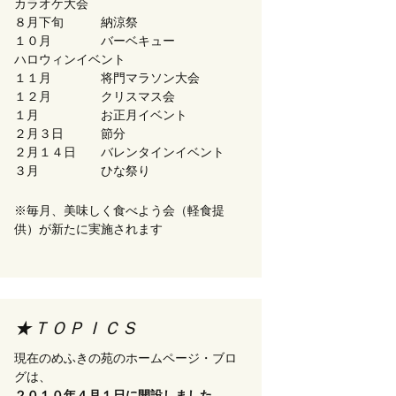
カラオケ大会
８月下旬 納涼祭
１０月 バーベキュー
ハロウィンイベント
１１月 将門マラソン大会
１２月 クリスマス会
１月 お正月イベント
２月３日 節分
２月１４日 バレンタインイベント
３月 ひな祭り
※毎月、美味しく食べよう会（軽食提
供）が新たに実施されます
★ＴＯＰＩＣＳ
現在のめふきの苑のホームページ・ブロ
グは、
２０１０年４月１日に開設しました
。