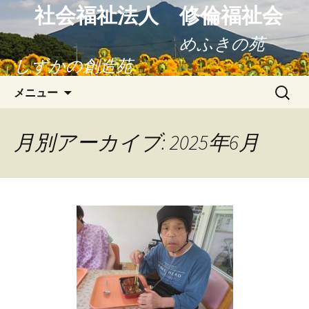
社会福祉法人 修倫福祉会
めふきの苑
しずかの創造苑
コ
検
メニュー
ン
索:
テ
ン
月別アーカイブ: 2025年6月
ツ
へ
ス
キ
ッ
プ