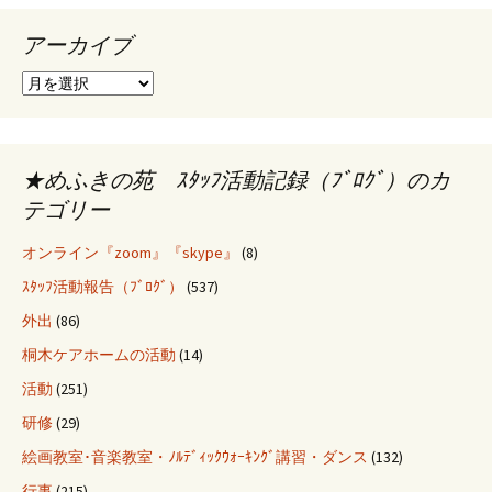
ョ
アーカイブ
ン
ア
ー
カ
イ
ブ
★めふきの苑 ｽﾀｯﾌ活動記録（ﾌﾞﾛｸﾞ）のカ
テゴリー
オンライン『zoom』『skype』
(8)
ｽﾀｯﾌ活動報告（ﾌﾞﾛｸﾞ）
(537)
外出
(86)
桐木ケアホームの活動
(14)
活動
(251)
研修
(29)
絵画教室･音楽教室・ﾉﾙﾃﾞｨｯｸｳｫｰｷﾝｸﾞ講習・ダンス
(132)
行事
(215)