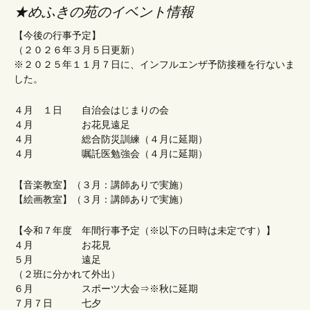
★めふきの苑のイベント情報
【今後の行事予定】
（２０２６年３月５日更新）
※２０２５年１１月７日に、インフルエンザ予防接種を行ないま
した。
４月 １日 自治会はじまりの会
４月 お花見遠足
４月 総合防災訓練（４月に延期）
４月 嘱託医勉強会（４月に延期）
【音楽教室】（３月：講師ありで実施）
【絵画教室】（３月：講師ありで実施）
【令和７年度 年間行事予定（※以下の日時は未定です）】
４月 お花見
５月 遠足
（２班に分かれて外出）
６月 スポーツ大会⇒※秋に延期
７月７日 七夕