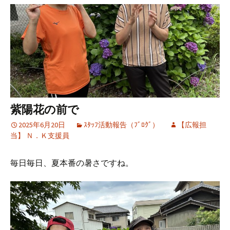
紫陽花の前で
2025年6月20日
ｽﾀｯﾌ活動報告（ﾌﾞﾛｸﾞ）
【広報担
当】 Ｎ．Ｋ支援員
毎日毎日、夏本番の暑さですね。