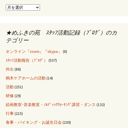
ア
ー
カ
イ
ブ
★めふきの苑 ｽﾀｯﾌ活動記録（ﾌﾞﾛｸﾞ）のカ
テゴリー
オンライン『zoom』『skype』
(8)
ｽﾀｯﾌ活動報告（ﾌﾞﾛｸﾞ）
(537)
外出
(86)
桐木ケアホームの活動
(14)
活動
(251)
研修
(29)
絵画教室･音楽教室・ﾉﾙﾃﾞｨｯｸｳｫｰｷﾝｸﾞ講習・ダンス
(132)
行事
(215)
食事・バイキング・お誕生日会
(230)