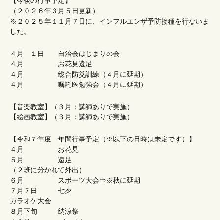
【今後の行事予定】
（２０２６年３月５日更新）
※２０２５年１１月７日に、インフルエンザ予防接種を行ないま
した。
４月 １日 自治会はじまりの会
４月 お花見遠足
４月 総合防災訓練（４月に延期）
４月 嘱託医勉強会（４月に延期）
【音楽教室】（３月：講師ありで実施）
【絵画教室】（３月：講師ありで実施）
【令和７年度 年間行事予定（※以下の日時は未定です）】
４月 お花見
５月 遠足
（２班に分かれて外出）
６月 スポーツ大会⇒※秋に延期
７月７日 七夕
カラオケ大会
８月下旬 納涼祭