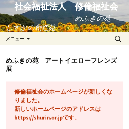
社会福祉法人 修倫福祉会
めふきの苑
しずかの創造苑
コ
検
メニュー
ン
索:
テ
ン
めふきの苑 アートイエローフレンズ
ツ
展
へ
ス
キ
修倫福祉会のホームページが新しくな
ッ
プ
りました。
新しいホームページのアドレスは
https://shurin.or.jpです。